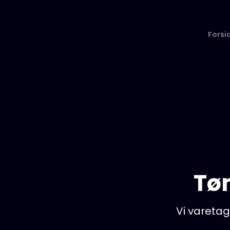
Forsi
Tø
Vi varetage