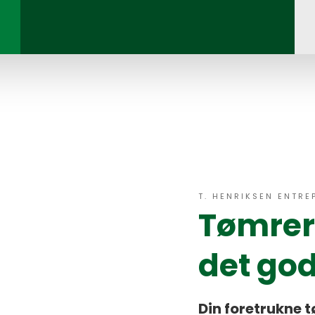
​T. HENRIKSEN ENTRE
Tømrer
det go
Din foretrukne 