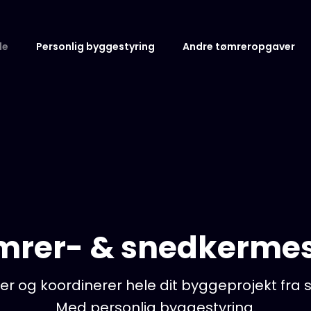
de
Personlig byggestyring
Andre tømreropgaver
mrer- & snedkermes
r og koordinerer hele dit byggeprojekt fra sta
Med personlig byggestyring.