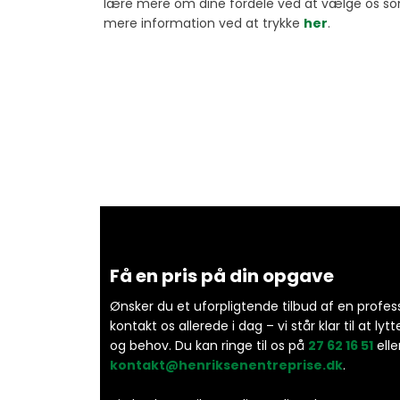
lære mere om dine fordele ved at vælge os so
mere information ved at trykke
her
.​
Få en pris på din opgave
Ønsker du et uforpligtende tilbud af en profes
kontakt os allerede i dag – vi står klar til at lytt
og behov. Du kan ringe til os på
27 62 16 51
elle
kontakt@henriksenentreprise.dk
.