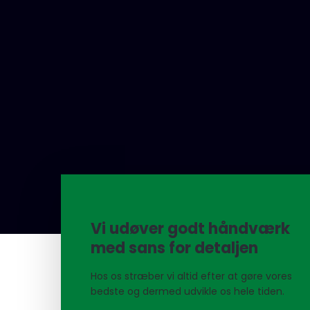
Vi udøver godt håndværk
med sans for detaljen
Hos os stræber vi altid efter at gøre vores
bedste og dermed udvikle os hele tiden.