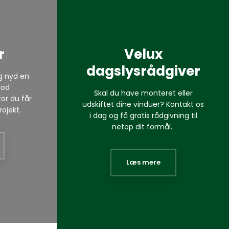
r
Velux
dagslysrådgiver
og nyd en
god
Skal du have monteret eller
or du får
udskiftet dine vinduer? Kontakt os
rojekt.
i dag og få gratis rådgivning til
netop dit formål.
Læs mere​