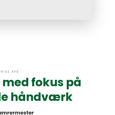
garanterer dig sikkerhed ved dit projekt.
PRISE APS
 med fokus på
de håndværk
tømrermester