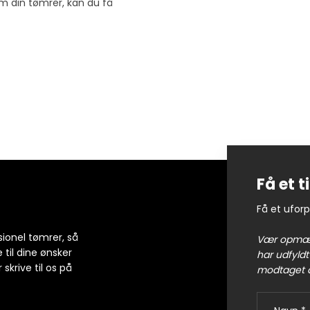
m din tømrer, kan du få
​Få et 
Få et uforp
sionel tømrer, så
​Vær opmær
e til dine ønsker
har udfyldt
r skrive til os på
modtaget d