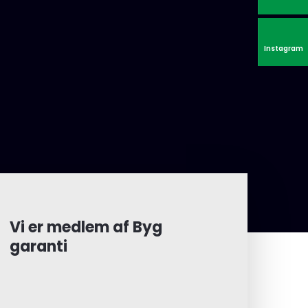
Instagram
Vi er ​medlem af Byg
garanti
​​Vi er medlem af Byg garanti - som