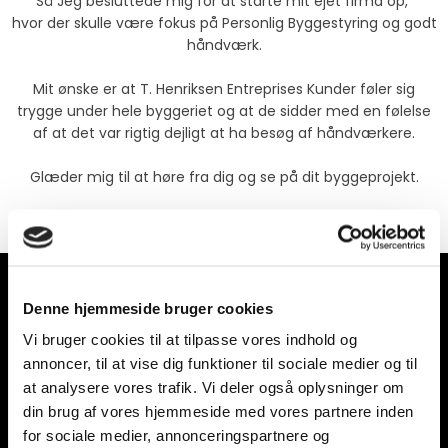
Så Jeg besluttede mig for at starte mit ejet firma op,
hvor der skulle være fokus på Personlig Byggestyring og godt
håndværk.
Mit ønske er at T. Henriksen Entreprises Kunder føler sig
trygge under hele byggeriet og at de sidder med en følelse
af at det var rigtig dejligt at ha besøg af håndværkere.
Glæder mig til at høre fra dig og se på dit byggeprojekt.
Tobias Henriksen
Denne hjemmeside bruger cookies
Få en pris på din opgave
Vi bruger cookies til at tilpasse vores indhold og
Ønsker du et uforpligtende tilbud af en professionel tømrer,
annoncer, til at vise dig funktioner til sociale medier og til
så kontakt os allerede i dag – vi står klar til at lytte til dine
at analysere vores trafik. Vi deler også oplysninger om
ønsker og behov. Du kan ringe til os på
27 62 16 51
eller skrive
din brug af vores hjemmeside med vores partnere inden
til os på
kontakt@henriksenentreprise.dk
.
for sociale medier, annonceringspartnere og